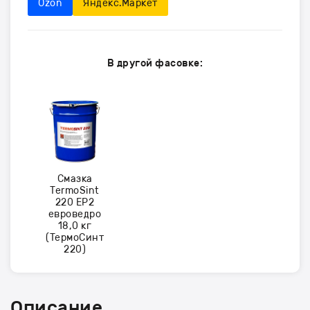
Ozon
Яндекс.Маркет
В другой фасовке:
Смазка
TermoSint
220 EP2
евроведро
18,0 кг
(ТермоСинт
220)
Описание