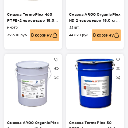
Смазка TermoPlex 460
Смазка ARGO OrganicPlex
PTFE-2 евроведро 18,0
HD 2 евроведро 18,0 кг
кг (ТермоПлекс 460
(ОрганикПлекс ЭйчДи)
много
33 шт.
ПТФЕ)
В корзину
В корзину
39 600
руб.
44 820
руб.
Смазка
Смазка
ARGO
TermoPlex
OrganicPlex
50
2
PTFE-
евроведро
1
18,0
евроведро
кг
18,0
(ОрганикПлекс)
кг
(ТермоПлекс
50
ПТФЕ)
Смазка ARGO OrganicPlex
Смазка TermoPlex 50