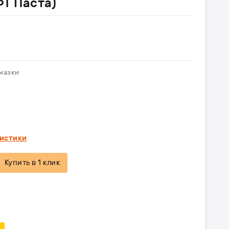
Т Паста)
мазки
ристики
Купить в 1 клик