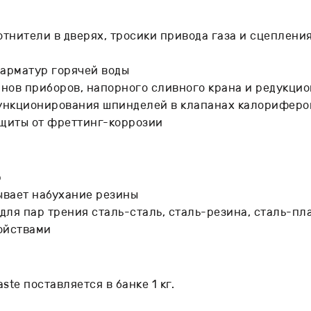
отнители в дверях, тросики привода газа и сцеплен
 арматур горячей воды
анов приборов, напорного сливного крана и редукцио
функционирования шпинделей в клапанах калориферо
ащиты от фреттинг-коррозии
р
зывает набухание резины
для пар трения сталь-сталь, сталь-резина, сталь-пл
ойствами
ste поставляется в банке 1 кг.