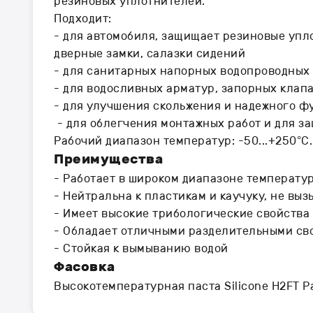
резиновых уплотнителей.
Подходит:
- для автомобиля, защищает резиновые упл
дверные замки, салазки сидений
- для санитарных напорных водопроводных
- для водосливных арматур, запорных клап
- для улучшения скольжения и надежного 
- для облегчения монтажных работ и для з
Рабочий диапазон температур: -50...+250°C.
Преимущества
- Работает в широком диапазоне температу
- Нейтральна к пластикам и каучуку, не вы
- Имеет высокие трибологические свойства 
- Обладает отличными разделительными св
- Стойкая к вымыванию водой
Фасовка
Высокотемпературная паста Silicone H2FT Pa