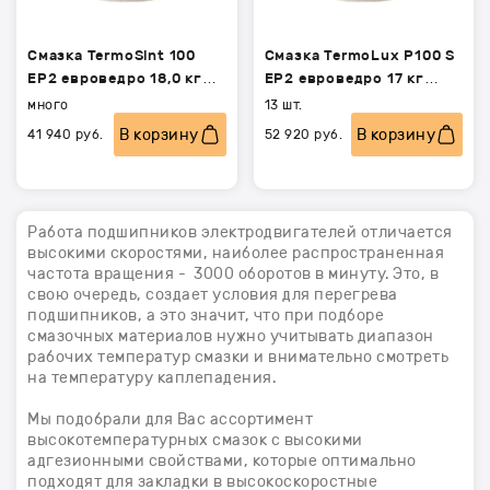
Смазка TermoSint 100
Смазка TermoLux P100 S
EP2 евроведро 18,0 кг
EP2 евроведро 17 кг
(ТермоСинт 100)
(ТермоЛюкс П100 С)
много
13 шт.
В корзину
В корзину
41 940
руб.
52 920
руб.
Работа подшипников электродвигателей отличается
высокими скоростями, наиболее распространенная
частота вращения - 3000 оборотов в минуту. Это, в
свою очередь, создает условия для перегрева
подшипников, а это значит, что при подборе
смазочных материалов нужно учитывать диапазон
рабочих температур смазки и внимательно смотреть
на температуру каплепадения.
Мы подобрали для Вас ассортимент
высокотемпературных смазок с высокими
адгезионными свойствами, которые оптимально
подходят для закладки в высокоскоростные