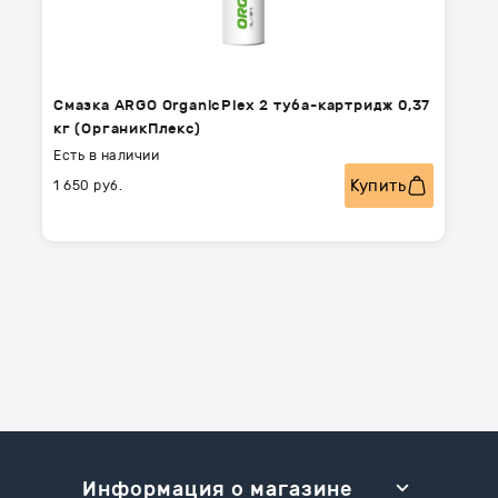
Эй
Смазка ARGO OrganicPlex 2 туба-картридж 0,37
С
кг (ОрганикПлекс)
0
Есть в наличии
Е
Купить
1 650
руб.
1
Информация о магазине