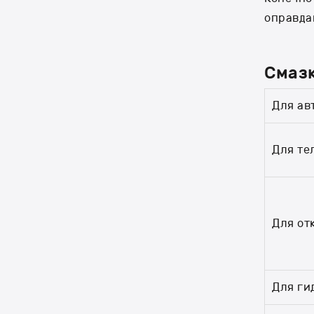
оправда
Смаз
Для ав
Для те
Для от
Для ги