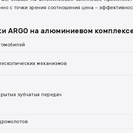
нно с точки зрения соотношения цена – эффективнос
ки
ARGO на алюминиевом комплекс
томобилей
лескопических механизмов
крытых зубчатых передач
дромолотов