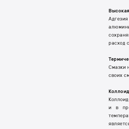
Высокая
Адгезия
алюмини
сохраня
расход 
Термиче
Смазки 
своих с
Коллоид
Коллоид
и в пр
темпера
являетс