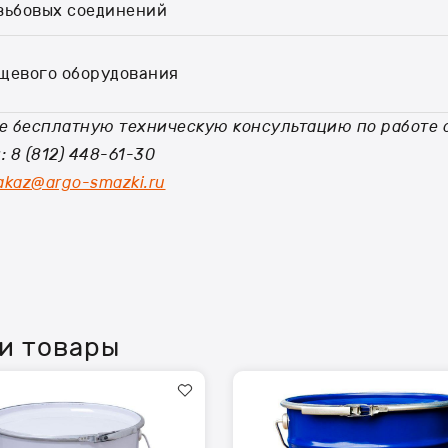
зьбовых соединений
щевого оборудования
е бесплатную техническую консультацию по работе 
 8 (812) 448-61-30
akaz@argo-smazki.ru
ти товары
Смазка
TermoPlex
x
2500
OG
EP0
евроведро