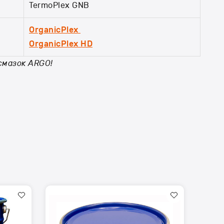
TermoPlex GNB
OrganicPlex
OrganicPlex HD
смазок ARGO!
Паста
Chisel
Paste
1
евроведро
9,0