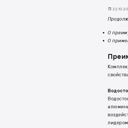
22.10.20
Продолж
О преим
О приме
Преи
Комплек
свойств
Водосто
Водост
алюмини
воздейс
лидером 