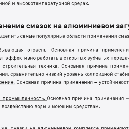
нной и высокотемпературной средах.
енение смазок на алюминиевом заг
ыделить самые популярные области применения смаз
бывающая отрасль.
Основная причина применения
ет эффективно работать в открытых зубчатых переда
-строительная техника.
Основная причина примене
ния, сравнительно низкий уровень коллоидной стаби
оение.
Основная причина применения – устойчивост
я промышленность.
Основная причина применения – 
 воздействию воды и моющим средствам.
 же, смазки на алюминиевом комплексе применяютс