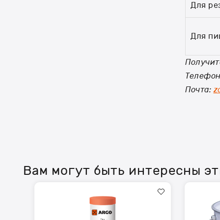
Для ре
Для пи
Получит
Телефон:
Почта:
z
Вам могут быть интересны э
Смазка
Смазка
TermoPlex
ARGO
460
OrganicPle
PTFE-
2
2
евроведро
туба-
18,0