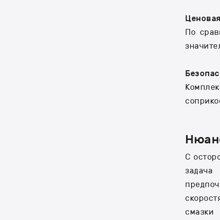
Ценовая
По срав
значите
Безопа
Комплек
соприко
Нюан
С остор
задача
предпоч
скорост
смазки