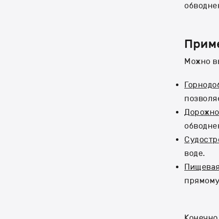
обводне
Прим
Можно в
Горнодо
позволя
Дорожно
обводне
Судостр
воде.
Пищева
прямому
Конечно